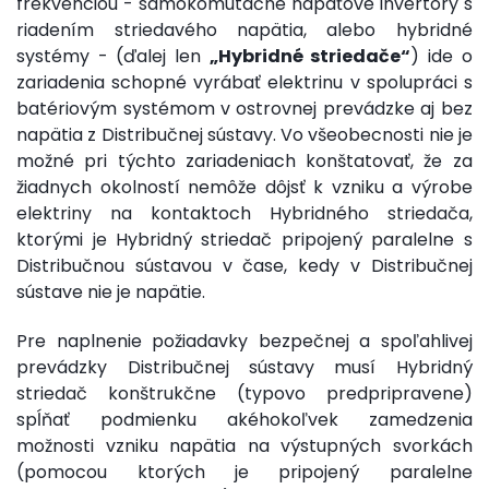
frekvenciou - samokomutačné napäťové invertory s
riadením striedavého napätia, alebo hybridné
systémy - (ďalej len
„Hybridné striedače“
) ide o
zariadenia schopné vyrábať elektrinu v spolupráci s
batériovým systémom v ostrovnej prevádzke aj bez
napätia z Distribučnej sústavy. Vo všeobecnosti nie je
možné pri týchto zariadeniach konštatovať, že za
žiadnych okolností nemôže dôjsť k vzniku a výrobe
elektriny na kontaktoch Hybridného striedača,
ktorými je Hybridný striedač pripojený paralelne s
Distribučnou sústavou v čase, kedy v Distribučnej
sústave nie je napätie.
Pre naplnenie požiadavky bezpečnej a spoľahlivej
prevádzky Distribučnej sústavy musí Hybridný
striedač konštrukčne (typovo predpripravene)
spĺňať podmienku akéhokoľvek zamedzenia
možnosti vzniku napätia na výstupných svorkách
(pomocou ktorých je pripojený paralelne