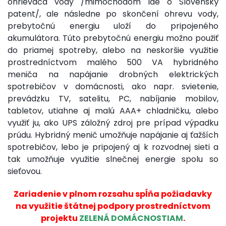
ohrievača vody /mimochodom ide o Slovenský
patent/, ale následne po skončení ohrevu vody,
prebytočnú energiu uloží do pripojeného
akumulátora. Túto prebytočnú energiu možno použiť
do priamej spotreby, alebo na neskoršie využitie
prostredníctvom malého 500 VA hybridného
meniča na napájanie drobných elektrických
spotrebičov v domácnosti, ako napr. svietenie,
prevádzku TV, satelitu, PC, nabíjanie mobilov,
tabletov, utiahne aj malú AAA+ chladničku, alebo
využiť ju, ako UPS záložný zdroj pre prípad výpadku
prúdu. Hybridný menič umožňuje napájanie aj ťažších
spotrebičov, lebo je pripojený aj k rozvodnej sieti a
tak umožňuje využitie slnečnej energie spolu so
sieťovou.
Zariadenie v plnom rozsahu spĺňa požiadavky
na využitie štátnej podpory prostredníctvom
projektu
ZELENÁ DOMÁCNOSTIAM
.