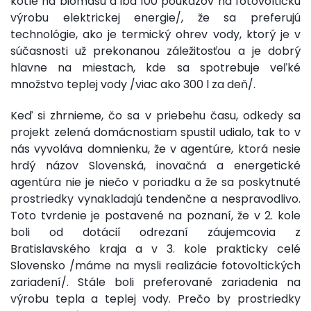
kotle na biomasu a iba 100 poukazov na fotovoltickú
výrobu elektrickej energie/, že sa preferujú
technológie, ako je termický ohrev vody, ktorý je v
súčasnosti už prekonanou záležitosťou a je dobrý
hlavne na miestach, kde sa spotrebuje veľké
množstvo teplej vody /viac ako 300 l za deň/.
Keď si zhrnieme, čo sa v priebehu času, odkedy sa
projekt zelená domácnostiam spustil udialo, tak to v
nás vyvoláva domnienku, že v agentúre, ktorá nesie
hrdý názov Slovenská, inovačná a energetické
agentúra nie je niečo v poriadku a že sa poskytnuté
prostriedky vynakladajú tendenčne a nespravodlivo.
Toto tvrdenie je postavené na poznaní, že v 2. kole
boli od dotácií odrezaní záujemcovia z
Bratislavského kraja a v 3. kole prakticky celé
Slovensko /máme na mysli realizácie fotovoltických
zariadení/. Stále boli preferované zariadenia na
výrobu tepla a teplej vody. Prečo by prostriedky