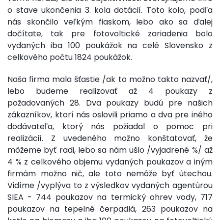
o stave ukončenia 3. kola dotácií. Toto kolo, podľa
nás skončilo veľkým fiaskom, lebo ako sa ďalej
dočítate, tak pre fotovoltické zariadenia bolo
vydaných iba 100 poukážok na celé Slovensko z
celkového počtu 1824 poukážok.
Naša firma mala šťastie /ak to možno takto nazvať/,
lebo budeme realizovať až 4 poukazy z
požadovaných 28. Dva poukazy budú pre našich
zákazníkov, ktorí nás oslovili priamo a dva pre iného
dodávateľa, ktorý nás požiadal o pomoc pri
realizácií. Z uvedeného možno konštatovať, že
môžeme byť radi, lebo sa nám ušlo /vyjadrené %/ až
4 % z celkového objemu vydaných poukazov a iným
firmám možno nič, ale toto nemôže byť útechou.
Vidíme /vyplýva to z výsledkov vydaných agentúrou
SIEA - 744 poukazov na termický ohrev vody, 717
poukazov na tepelné čerpadlá, 263 poukazov na