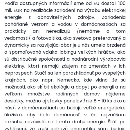
Podľa dostupných informácií sme od EU dostali 100
mil. EUR na realizácie zariadení na výrobu elektrickej
energie z obnoviteľných zdrojov. Zariadenia
poháňané vetrom a vodou v domácnostiach sa
prakticky ani nerealizujú /nemáme o tom
vedomosti/ a fotovoltika, ako svetovo preferovaný a
dynamicky sa rozvíjajúci obor je u nás umelo brzdená
a spomaľovaná vďaka lobingu veľkých hráčov, ako
sú distribučné spoločnosti a nadnárodní výrobcovia
elektriny, ktorí nemajú záujem na zmenách v ich
neprospech. Stačí sa len porozhliadnuť po vyspelých
krajinách, ako napr. Nemecko, kde vidno, že sú
možnosti, ako skĺbiť ekológiu a dopyt po energii a na
veľkom množstve rodinných domov nájdeme
desiatky, možno aj stovky panelov /nie 8 - 10 ks ako u
nás/, v domácnostiach sa budujú veľké energetické
úložiská, aby bola domácnosť v čo najväčšom
rozsahu nezávislá na tomto druhu energie. Štát po
vyhlásení, že zruší jadrovú energetiku sám buduje