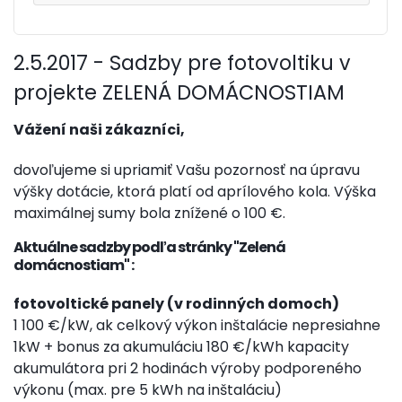
2.5.2017 - Sadzby pre fotovoltiku v
projekte ZELENÁ DOMÁCNOSTIAM
Vážení naši zákazníci,
dovoľujeme si upriamiť Vašu pozornosť na úpravu
výšky dotácie, ktorá platí od aprílového kola. Výška
maximálnej sumy bola znížené o 100 €.
Aktuálne sadzby podľa stránky "Zelená
domácnostiam" :
fotovoltické panely (v rodinných domoch)
1 100 €/kW, ak celkový výkon inštalácie nepresiahne
1kW + bonus za akumuláciu 180 €/kWh kapacity
akumulátora pri 2 hodinách výroby podporeného
výkonu (max. pre 5 kWh na inštaláciu)