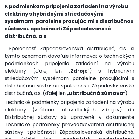
K podmienkam pripojenia zariadení na výrobu
elektriny s hybridnými striedačovými
systémami paralelne pracujúcimi s distribučnou
sústavou spoločnosti Západoslovenská
distribučná, a.s.
Spoločnosť Západoslovenská distribučná, a.s. si
týmto oznamom dovoľuje informovať o technických
podmienkach pripojenia zariadení na výrobu
elektriny (ďalej len „
Zdroje
“)
s hybridným
striedačovým systémom paralelne pracujúcimi s
distribučnou sústavou spoločnosti Západoslovenská
distribučná, a.s. (ďalej len „
Distribučná sústava
“).
Technické podmienky pripojenia zariadení na výrobu
elektriny (vrátane fotovoltických zdrojov) do
Distribučnej sústavy sú upravené v dokumente
Technické podmienky prevádzkovateľa distribučnej
sústavy spoločnosti Západoslovenská distribučná,