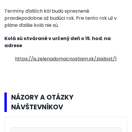
Termíny ďalších kôl budú spresnené
pravdepodobne až budúci rok. Pre tento rok už v
pláne ďalšie kolá nie sú.
Kolá sú otvárané v určený deň o 15. hod. na
adrese
https://is.zelenadomacnos
tiam.sk/ziadost/1
NÁZORY A OTÁZKY
NÁVŠTEVNÍKOV