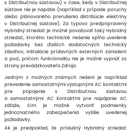
s Distribučnou sústavou) v čase, kedy v Distribučnej
sústave nie je napätie (napríklad v prípade poruchy
alebo plánovaného prerušenia distribúcie elektriny
v Distribučnej sústave). Za typovo predpripravený
Hybridný striedač je možné považovať taký Hybridný
striedač, ktorého technické riešenie spĺňa uvedené
požiadavky bez ďalších dodatočných technický
zásahov, inštalácie prídavných externých zariadení
a pod., pričom funkcionalitu nie je možné vypnúť zo
strany prevádzkovateľa Zdroja.
Jedným z možných známych riešení je napríklad
prevedenie samostatnými výstupnými AC kontaktmi
pre pripojenie s Distribučnou sústavou
a samostatnými AC kontaktmi pre napájanie AC
záťaže, čím je možné vytvoriť podmienky
jednoznačného zabezpečenia vyššie uvedenej
požiadavky.
Ak je predpoklad, že príslušný Hybridný striedač