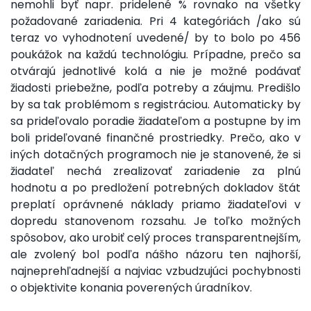
nemohli byť napr. pridelené % rovnako na všetky
požadované zariadenia. Pri 4 kategóriách /ako sú
teraz vo vyhodnotení uvedené/ by to bolo po 456
poukážok na každú technológiu. Prípadne, prečo sa
otvárajú jednotlivé kolá a nie je možné podávať
žiadosti priebežne, podľa potreby a záujmu. Predišlo
by sa tak problémom s registráciou. Automaticky by
sa prideľovalo poradie žiadateľom a postupne by im
boli prideľované finančné prostriedky. Prečo, ako v
iných dotačných programoch nie je stanovené, že si
žiadateľ nechá zrealizovať zariadenie za plnú
hodnotu a po predložení potrebných dokladov štát
preplatí oprávnené náklady priamo žiadateľovi v
dopredu stanovenom rozsahu. Je toľko možných
spôsobov, ako urobiť celý proces transparentnejším,
ale zvolený bol podľa nášho názoru ten najhorší,
najneprehľadnejší a najviac vzbudzujúci pochybnosti
o objektivite konania poverených úradníkov.