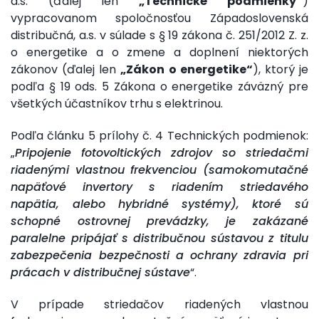
a.s. (ďalej len
„Technické podmienky“
)
vypracovanom spoločnosťou Západoslovenská
distribučná, a.s. v súlade s § 19 zákona č. 251/2012 Z. z.
o energetike a o zmene a doplnení niektorých
zákonov (ďalej len
„Zákon o energetike“
), ktorý je
podľa § 19 ods. 5 Zákona o energetike záväzný pre
všetkých účastníkov trhu s elektrinou.
Podľa článku 5 prílohy č. 4 Technických podmienok:
„
Pripojenie fotovoltických zdrojov so striedačmi
riadenými vlastnou frekvenciou (samokomutačné
napäťové invertory s riadením striedavého
napätia, alebo hybridné systémy), ktoré sú
schopné ostrovnej prevádzky, je zakázané
paralelne pripájať s distribučnou sústavou z titulu
zabezpečenia bezpečnosti a ochrany zdravia pri
prácach v distribučnej sústave
“.
V prípade striedačov riadených vlastnou