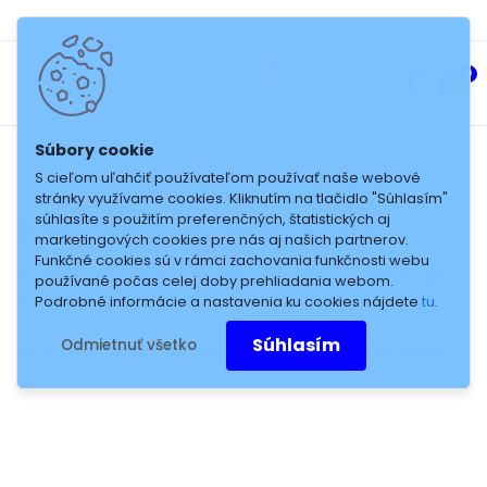
Prihlásenie
Nová registrácia
0
S cieľom uľahčiť používateľom používať naše webové
22.12.17 - Iba jedno kolo dotácií pre
stránky využívame cookies. Kliknutím na tlačidlo "Súhlasím"
súhlasíte s použitím preferenčných, štatistických aj
fotovoltaiku na 1. štvrťrok 2018
marketingových cookies pre nás aj našich partnerov.
Funkčné cookies sú v rámci zachovania funkčnosti webu
Najbližšie kolo dotácií bude vyhlásené 23.1.2018 o 15.
používané počas celej doby prehliadania webom.
hod. Viac čítajte tu :
Podrobné informácie a nastavenia ku cookies nájdete
tu
.
Súhlasím
Odmietnuť všetko
http://zelenadomacnostiam.sk/sk/harmonogram/